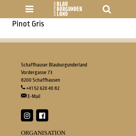
Pinot Gris
Schaffhauser Blauburgunderland
Vordergasse 73
8200
Schaffhausen
+41 52 620 40 82
E-Mail


ORGANISATION