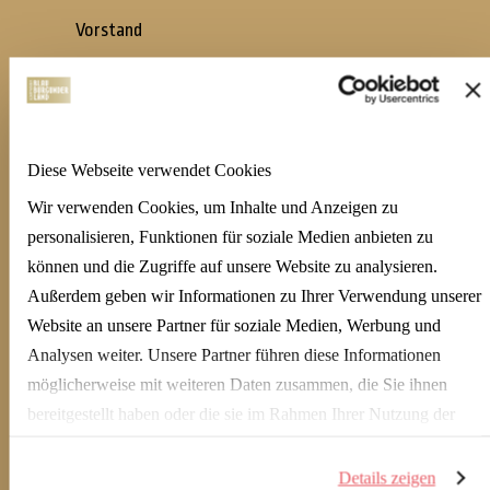
Vorstand
Geschäftsstelle
QUICK LINKS
Newsletteranmeldung
Diese Webseite verwendet Cookies
Wir verwenden Cookies, um Inhalte und Anzeigen zu
Öffnungszeiten
personalisieren, Funktionen für soziale Medien anbieten zu
Weinverkauf
können und die Zugriffe auf unsere Website zu analysieren.
Regionen
Außerdem geben wir Informationen zu Ihrer Verwendung unserer
Website an unsere Partner für soziale Medien, Werbung und
DOWNLOADS
Analysen weiter. Unsere Partner führen diese Informationen
möglicherweise mit weiteren Daten zusammen, die Sie ihnen
Weinprämierungen
bereitgestellt haben oder die sie im Rahmen Ihrer Nutzung der
Broschüren und Flyer
Dienste gesammelt haben.
Jahresbericht
Details zeigen