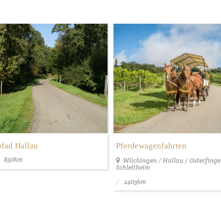
pfad Hallau
Pferdewagenfahrten
850km
Wilchingen / Hallau / Osterfinge
Schleitheim
2403km