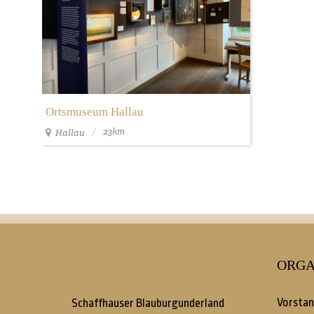
Ortsmuseum Hallau
23km
Hallau
ORGA
Vorstan
Schaffhauser Blauburgunderland