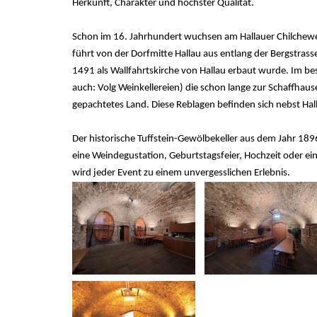
Herkunft, Charakter und höchster Qualität.
Schon im 16. Jahrhundert wuchsen am Hallauer Chilchewe
führt von der Dorfmitte Hallau aus entlang der Bergstrass
1491 als Wallfahrtskirche von Hallau erbaut wurde. Im be
auch: Volg Weinkellereien) die schon lange zur Schaffhau
gepachtetes Land. Diese Reblagen befinden sich nebst Hal
Der historische Tuffstein-Gewölbekeller aus dem Jahr 189
eine Weindegustation, Geburtstagsfeier, Hochzeit oder ei
wird jeder Event zu einem unvergesslichen Erlebnis.