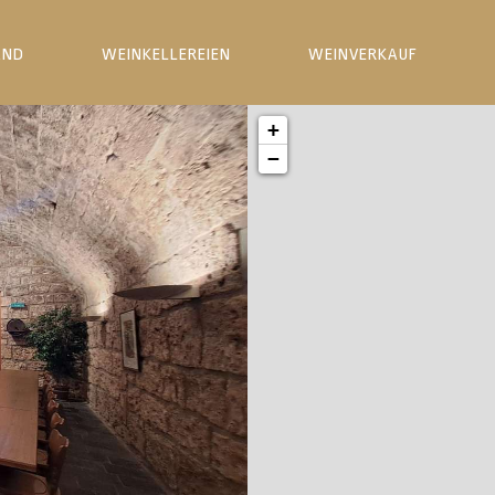
AND
WEINKELLEREIEN
WEINVERKAUF
+
−