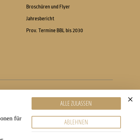
Broschüren und Flyer
Jahresbericht
Prov. Termine BBL bis 2030
ALLE ZULASSEN
ionen für
ABLEHNEN
er