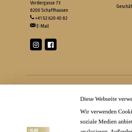
Vordergasse 73
Geschäf
8200
Schaffhausen
+41 52 620 40 82
E-Mail


Diese Webseite verw
Wir verwenden Cookie
soziale Medien anbie
analysieren. Außerde