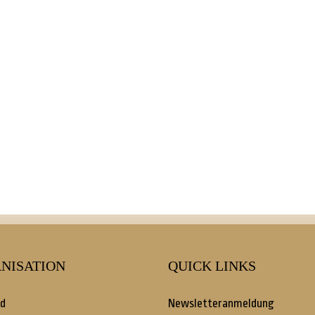
NISATION
QUICK LINKS
d
Newsletteranmeldung