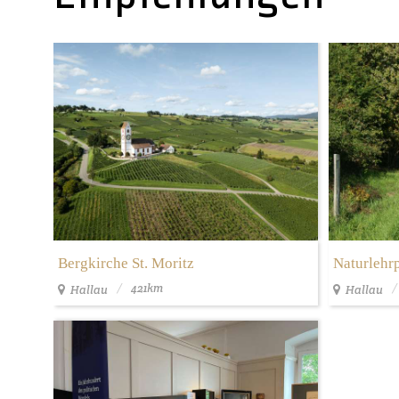
Bergkirche St. Moritz
Naturlehr
421km
Hallau
Hallau