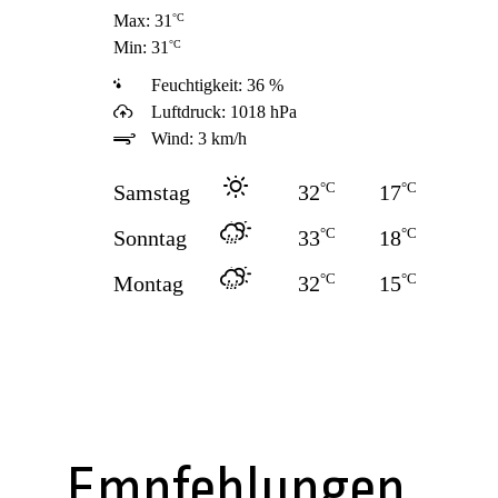
°C
Max: 31
°C
Min: 31
Feuchtigkeit: 36 %
Luftdruck: 1018 hPa
Wind: 3 km/h
°C
°C
Samstag
32
17
°C
°C
Sonntag
33
18
°C
°C
Montag
32
15
Empfehlungen